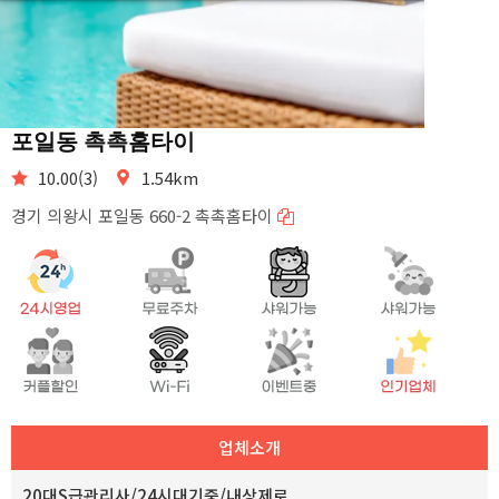
포일동 촉촉홈타이
10.00(3)
1.54km
경기 의왕시 포일동 660-2 촉촉홈타이
업체소개
20대S급관리사/24시대기중/내상제로