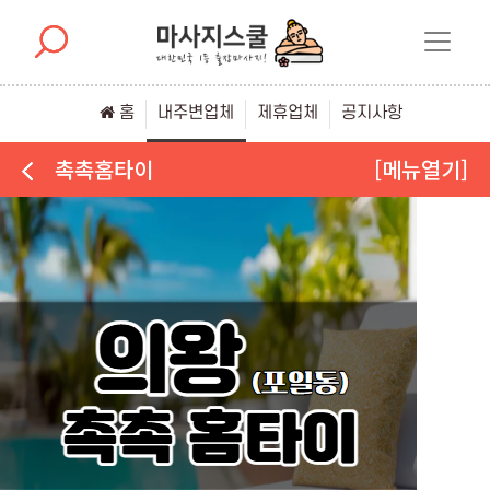
홈
내주변업체
제휴업체
공지사항
촉촉홈타이
[메뉴열기]