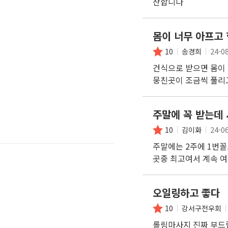
찬합니다
몸이 너무 아프고
24-0
10
송경희
건식으로 받으면 몸이
뭉친곳이 조금씩 풀리
주말에 꼭 받는데
24-0
10
김이화
주말에는 2주에 1번
곳중 최고여서 계속 
오일링하고 좋다
10
강서구전우회
롤링마사지 진짜 부드