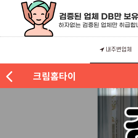
내주변업체
크림홈타이