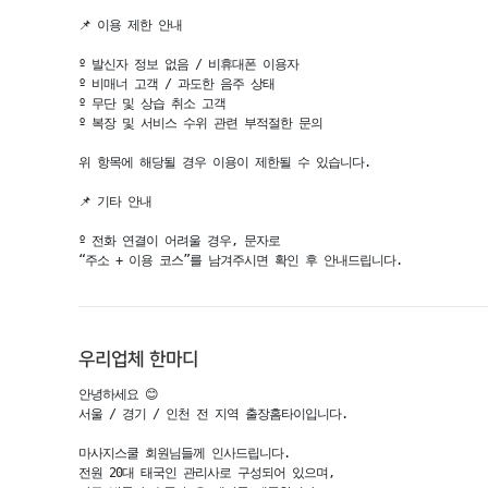
📌 이용 제한 안내

º 발신자 정보 없음 / 비휴대폰 이용자

º 비매너 고객 / 과도한 음주 상태

º 무단 및 상습 취소 고객

º 복장 및 서비스 수위 관련 부적절한 문의

위 항목에 해당될 경우 이용이 제한될 수 있습니다.

📌 기타 안내

º 전화 연결이 어려울 경우, 문자로

“주소 + 이용 코스”를 남겨주시면 확인 후 안내드립니다.
우리업체 한마디
안녕하세요 😊

서울 / 경기 / 인천 전 지역 출장홈타이입니다.

마사지스쿨 회원님들께 인사드립니다.

전원 20대 태국인 관리사로 구성되어 있으며,
