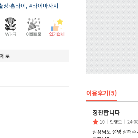
#출장·홈타이, #타이마사지
상제로
이용후기(5)
칭찬합니다
24-0
10
안영모
실장님도 설명 잘해주