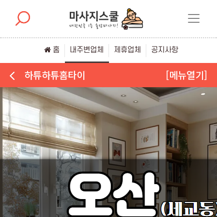
홈
내주변업체
제휴업체
공지사항
하튜하튜홈타이
[메뉴열기]